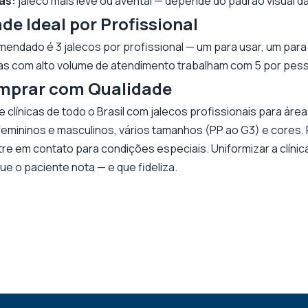
as:
jaleco mais leve ou avental — depende do padrão visual da 
e Ideal por Profissional
endado é 3 jalecos por profissional — um para usar, um para 
cas com alto volume de atendimento trabalham com 5 por pes
mprar com Qualidade
 clínicas de todo o Brasil com jalecos profissionais para áre
emininos e masculinos, vários tamanhos (PP ao G3) e cores.
re em contato para condições especiais. Uniformizar a clínic
ue o paciente nota — e que fideliza.