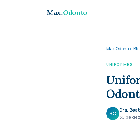
Maxi
Odonto
MaxiOdonto
·
Blo
UNIFORMES
Unifor
Odont
Dra. Beat
BC
30 de de