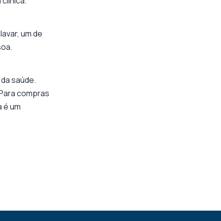
clínica.
lavar, um de
soa.
a da saúde.
 Para compras
a é um