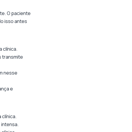
te. O paciente
o isso antes
 clínica.
 transmite
em nesse
ança e
clínica.
 intensa.