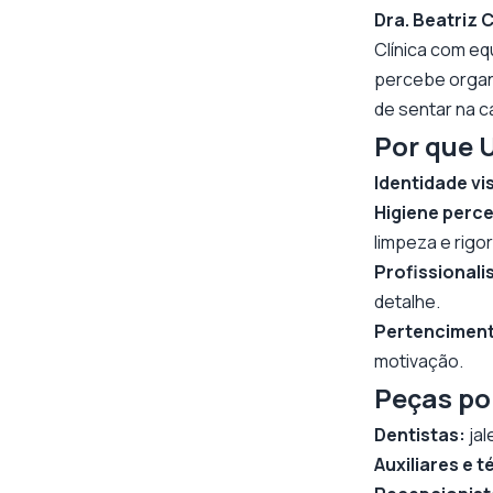
Dra. Beatriz 
Clínica com e
percebe organi
de sentar na c
Por que U
Identidade vi
Higiene perce
limpeza e rigor
Profissionali
detalhe.
Pertencimen
motivação.
Peças po
Dentistas:
jal
Auxiliares e 