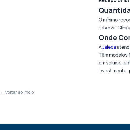
Recepcionist
Quantidad
O mínimo recom
reserva. Clíni
Onde Co
A
Jaleca
atende
Têm modelos f
em volume, ent
investimento q
← Voltar ao início