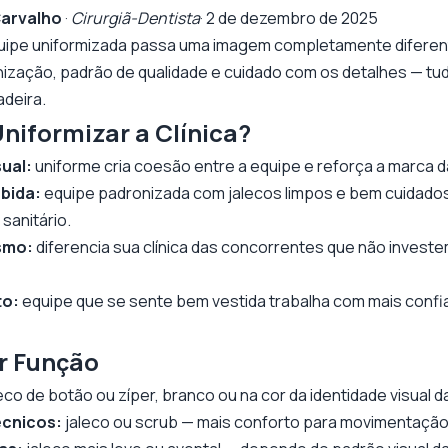
Carvalho
·
Cirurgiã-Dentista
· 2 de dezembro de 2025
quipe uniformizada passa uma imagem completamente diferen
zação, padrão de qualidade e cuidado com os detalhes — tud
adeira.
niformizar a Clínica?
sual:
uniforme cria coesão entre a equipe e reforça a marca da
bida:
equipe padronizada com jalecos limpos e bem cuidados
 sanitário.
smo:
diferencia sua clínica das concorrentes que não invest
to:
equipe que se sente bem vestida trabalha com mais confi
r Função
eco de botão ou zíper, branco ou na cor da identidade visual da 
técnicos:
jaleco ou scrub — mais conforto para movimentação